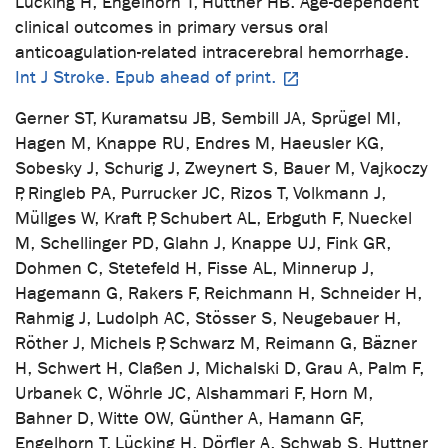
Lücking H, Engelhorn T, Huttner HB. Age-dependent
clinical outcomes in primary versus oral
anticoagulation-related intracerebral hemorrhage.
Int J Stroke. Epub ahead of print.
Gerner ST, Kuramatsu JB, Sembill JA, Sprügel MI,
Hagen M, Knappe RU, Endres M, Haeusler KG,
Sobesky J, Schurig J, Zweynert S, Bauer M, Vajkoczy
P, Ringleb PA, Purrucker JC, Rizos T, Volkmann J,
Müllges W, Kraft P, Schubert AL, Erbguth F, Nueckel
M, Schellinger PD, Glahn J, Knappe UJ, Fink GR,
Dohmen C, Stetefeld H, Fisse AL, Minnerup J,
Hagemann G, Rakers F, Reichmann H, Schneider H,
Rahmig J, Ludolph AC, Stösser S, Neugebauer H,
Röther J, Michels P, Schwarz M, Reimann G, Bäzner
H, Schwert H, Claßen J, Michalski D, Grau A, Palm F,
Urbanek C, Wöhrle JC, Alshammari F, Horn M,
Bahner D, Witte OW, Günther A, Hamann GF,
Engelhorn T, Lücking H, Dörfler A, Schwab S, Huttner