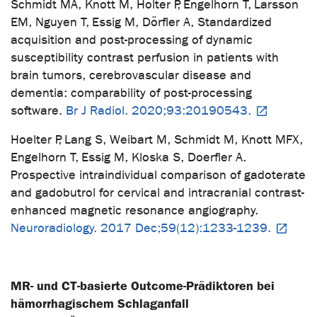
Schmidt MA, Knott M, Hölter P, Engelhorn T, Larsson
EM, Nguyen T, Essig M, Dörfler A, Standardized
acquisition and post-processing of dynamic
susceptibility contrast perfusion in patients with
brain tumors, cerebrovascular disease and
dementia: comparability of post-processing
software.
Br J Radiol. 2020;93:20190543.
Hoelter P, Lang S, Weibart M, Schmidt M, Knott MFX,
Engelhorn T, Essig M, Kloska S, Doerfler A.
Prospective intraindividual comparison of gadoterate
and gadobutrol for cervical and intracranial contrast-
enhanced magnetic resonance angiography.
Neuroradiology. 2017 Dec;59(12):1233-1239.
MR- und CT-basierte Outcome-Prädiktoren bei
hämorrhagischem Schlaganfall