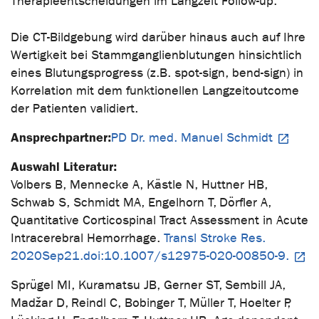
Therapieentscheidungen im Langzeit Follow-up.
Die CT-Bildgebung wird darüber hinaus auch auf Ihre
Wertigkeit bei Stammganglienblutungen hinsichtlich
eines Blutungsprogress (z.B. spot-sign, bend-sign) in
Korrelation mit dem funktionellen Langzeitoutcome
der Patienten validiert.
Ansprechpartner:
PD Dr. med. Manuel Schmidt
Auswahl Literatur:
Volbers B, Mennecke A, Kästle N, Huttner HB,
Schwab S, Schmidt MA, Engelhorn T, Dörfler A,
Quantitative Corticospinal Tract Assessment in Acute
Intracerebral Hemorrhage.
Transl Stroke Res.
2020Sep21.doi:10.1007/s12975-020-00850-9.
Sprügel MI, Kuramatsu JB, Gerner ST, Sembill JA,
Madžar D, Reindl C, Bobinger T, Müller T, Hoelter P,