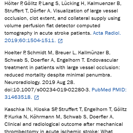
Hölter P, Gölitz P, Lang S, Lücking H, Kalmuenzer B,
Struffert T, Dörfler A. Visualization of large vessel
occlusion, clot extent, and collateral supply using
volume perfusion flat detector computed
tomography in acute stroke patients.
Acta Radiol.
2019;60:1504-1511.
Hoelter P, Schmidt M, Breuer L, Kallmünzer B,
Schwab S, Doerfler A, Engelhorn T. Endovascular
treatment in patients with large vessel occlusion:
reduced mortality despite minimal penumbra.
Neuroradiology. 2019 Aug 28.
doi:10.1007/s00234-019-02280-3.
PubMed PMID:
31463518.
Kaschka IN, Kloska SP, Struffert T, Engelhorn T, Gölitz
P, Kurka N, Köhrmann M, Schwab S, Doerfler A.
Clinical and radiological outcome after mechanical
thrombectomy in acute ischemic stroke: What