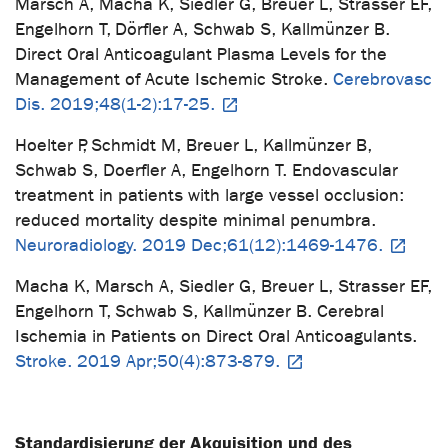
Marsch A, Macha K, Siedler G, Breuer L, Strasser EF,
Engelhorn T, Dörfler A, Schwab S, Kallmünzer B.
Direct Oral Anticoagulant Plasma Levels for the
Management of Acute Ischemic Stroke.
Cerebrovasc
Dis. 2019;48(1-2):17-25.
Hoelter P, Schmidt M, Breuer L, Kallmünzer B,
Schwab S, Doerfler A, Engelhorn T. Endovascular
treatment in patients with large vessel occlusion:
reduced mortality despite minimal penumbra.
Neuroradiology. 2019 Dec;61(12):1469-1476.
Macha K, Marsch A, Siedler G, Breuer L, Strasser EF,
Engelhorn T, Schwab S, Kallmünzer B. Cerebral
Ischemia in Patients on Direct Oral Anticoagulants.
Stroke. 2019 Apr;50(4):873-879.
Standardisierung der Akquisition und des