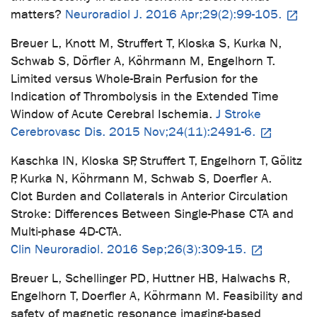
matters?
Neuroradiol J. 2016 Apr;29(2):99-105.
Breuer L, Knott M, Struffert T, Kloska S, Kurka N,
Schwab S, Dörfler A, Köhrmann M, Engelhorn T.
Limited versus Whole-Brain Perfusion for the
Indication of Thrombolysis in the Extended Time
Window of Acute Cerebral Ischemia.
J Stroke
Cerebrovasc Dis. 2015 Nov;24(11):2491-6.
Kaschka IN, Kloska SP, Struffert T, Engelhorn T, Gölitz
P, Kurka N, Köhrmann M, Schwab S, Doerfler A.
Clot Burden and Collaterals in Anterior Circulation
Stroke: Differences Between Single-Phase CTA and
Multi-phase 4D-CTA.
Clin Neuroradiol. 2016 Sep;26(3):309-15.
Breuer L, Schellinger PD, Huttner HB, Halwachs R,
Engelhorn T, Doerfler A, Köhrmann M. Feasibility and
safety of magnetic resonance imaging-based